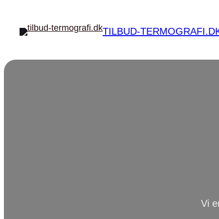
Spring
til
TILBUD-TERMOGRAFI.D
indhold
Vi e