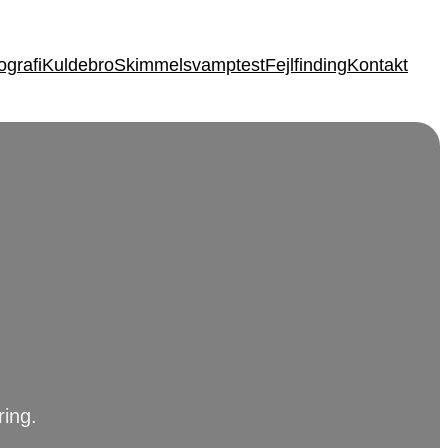
grafi
Kuldebro
Skimmelsvamptest
Fejlfinding
Kontakt
ring.